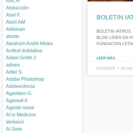
AACH
Abducción
Abel F.
BOLETIN IA
Abell AM
Abhiman
BOLETIN IATROS,
aborto
BLOG LÍDER EN H
Abraham André Moles
FUNDACION LETA
Actitud dubitativa
Adam-Smith J
LEER MÁS
adisex
01/01/2025
No hay 
Adler S.
Adobe Photoshop
Adolescència
Agamben G.
Agarwal A
Agente moral
AI in Medicine
akrásico
Al Gore