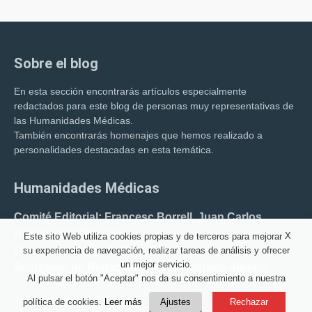
Sobre el blog
En esta sección encontrarás artículos especialmente
redactados para este blog de personas muy representativas de
las Humanidades Médicas.
También encontrarás homenajes que hemos realizado a
personalidades destacadas en esta temática.
Humanidades Médicas
Comité Editorial: Francesc Borrell. Juan Carlos
Hernández Clemente.
X
Este sito Web utiliza cookies propias y de terceros para mejorar
Director del blog: F. Borrell Carrió.
su experiencia de navegación, realizar tareas de análisis y ofrecer
un mejor servicio.
Secretario de Redacción: Juan Medrano Albeniz.
Al pulsar el botón "Aceptar" nos da su consentimiento a nuestra
política de cookies.
Leer más
Ajustes
Rechazar