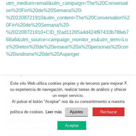
utm_medium=email&utm_campaign=The%20Conversati
on%20Fin%20de%20Semana%20-
%202208721910&utm_content=The%20Conversation%2
0Fin%20de%20Semana%20-
%202208721910+CID_f2ad11265a4d424f97433b78feb7
68a6&utm_source=campaign_monitor_es&utm_term=Lo
s%20retos%20de%20ensear%20a%20personas%20con
%20sndrome%20de%20Asperger
Este Síndrome en la actualidad forma parte de los
X
Este sito Web utiliza cookies propias y de terceros para mejorar
trastornos del espectro autista
(TEA), caracterizados por
su experiencia de navegación, realizar tareas de análisis y ofrecer
la presencia de dificultades en la comunicación social,
un mejor servicio.
(por ejemplo, los niños no señalan objetos para que otros
Al pulsar el botón "Aceptar" nos da su consentimiento a nuestra
lo miren, porque no identifican a las otras personas como
política de cookies.
Leer más
Ajustes
Rechazar
ignorantes de lo que ellos miran o desean), y patrones
repetitivos y restringidos de conducta, (por ejemplo
Aceptar
repetirán actividades como ordenar cochecitos),
actividades e intereses.