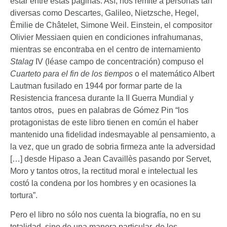
estar entre estas páginas. Así, nos remite a personas tan
diversas como Descartes, Galileo, Nietzsche, Hegel,
Èmilie de Châtelet, Simone Weil. Einstein, el compositor
Olivier Messiaen quien en condiciones infrahumanas,
mientras se encontraba en el centro de internamiento
Stalag
IV (léase campo de concentración) compuso el
Cuarteto para el fin de los tiempos
o el matemático Albert
Lautman fusilado en 1944 por formar parte de la
Resistencia francesa durante la II Guerra Mundial y
tantos otros, pues en palabras de Gómez Pin “los
protagonistas de este libro tienen en común el haber
mantenido una fidelidad indesmayable al pensamiento, a
la vez, que un grado de sobria firmeza ante la adversidad
[…] desde Hipaso a Jean Cavaillès pasando por Servet,
Moro y tantos otros, la rectitud moral e intelectual les
costó la condena por los hombres y en ocasiones la
tortura”.
Pero el libro no sólo nos cuenta la biografía, no en su
totalidad, sino de una manera particular, de los