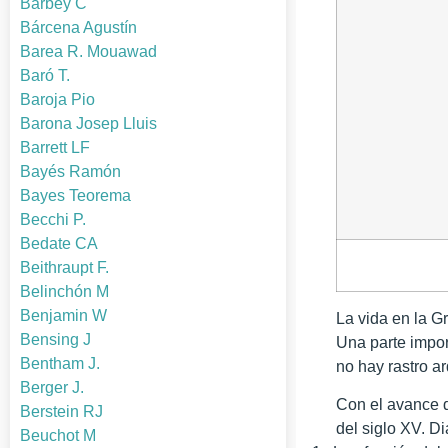
Barbey C
Bárcena Agustín
Barea R. Mouawad
Baró T.
Baroja Pio
Barona Josep Lluis
Barrett LF
Bayés Ramón
Bayes Teorema
Becchi P.
Bedate CA
Beithraupt F.
Belinchón M
Benjamin W
La vida en
la G
Bensing J
Una parte impor
Bentham J.
no hay rastro a
Berger J.
Con el avance
Berstein RJ
del siglo XV. D
Beuchot M