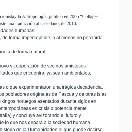
cionista
y
la Antropología
, publicó en 2005 “Collapse”,
ste una traducción al castellano, de 2010.
ciedades humanas:
 de forma imperceptible, o al menos no percibida
aneta de forma natural.
 apoyo y cooperación de vecinos amistosos
ultades que encuentra, ya sean ambientales,
s o que experimentaron una trágica decadencia,
os pobladores originales de Pascua y de otras islas
 vikingos noruegos asentados durante siglos en
ontemporáneas en crisis o potencialmente
ralia) y concluye avizorando el futuro y
 de lo que nos depara a la sociedad humana
historia de
la Humanidad
en el que puede decirse