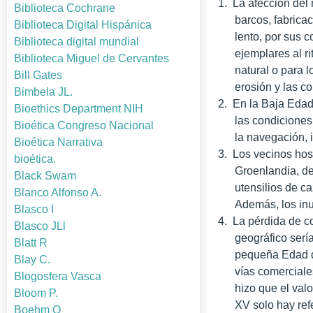
1.
La afección del 
Biblioteca Cochrane
barcos, fabrica
Biblioteca Digital Hispánica
lento, por sus 
Biblioteca digital mundial
ejemplares al r
Biblioteca Miguel de Cervantes
natural o para l
Bill Gates
erosión y las c
Bimbela JL.
2.
En
la Baja Eda
Bioethics Department NIH
las condiciones
Bioética Congreso Nacional
la navegación, 
Bioética Narrativa
3.
Los vecinos host
bioética.
Groenlandia, de
Black Swam
utensilios de c
Blanco Alfonso A.
Además, los inu
Blasco I
4.
La pérdida de c
Blasco JLl
geográfico serí
Blatt R
pequeña Edad de
Blay C.
vías comerciale
Blogosfera Vasca
hizo que el valo
Bloom P.
XV solo hay ref
Boehm O