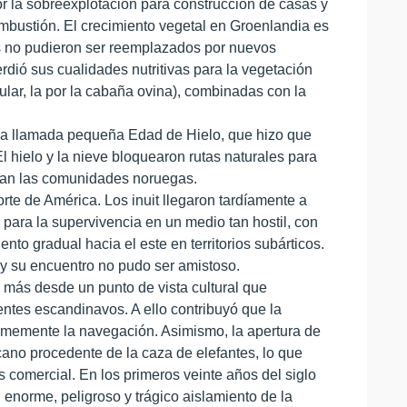
or la sobreexplotación para construcción de casas y
ombustión. El crecimiento vegetal en Groenlandia es
dos no pudieron ser reemplazados por nuevos
rdió sus cualidades nutritivas para la vegetación
cular, la por la cabaña ovina), combinadas con la
 la llamada pequeña Edad de Hielo, que hizo que
 hielo y la nieve bloquearon rutas naturales para
aban las comunidades noruegas.
orte de América. Los inuit llegaron tardíamente a
ara la supervivencia en un medio tan hostil, con
to gradual hacia el este en territorios subárticos.
 y su encuentro no pudo ser amistoso.
 más desde un punto de vista cultural que
entes escandinavos. A ello contribuyó que la
rmemente la navegación. Asimismo, la apertura de
icano procedente de la caza de elefantes, lo que
s comercial. En los primeros veinte años del siglo
 enorme, peligroso y trágico aislamiento de la