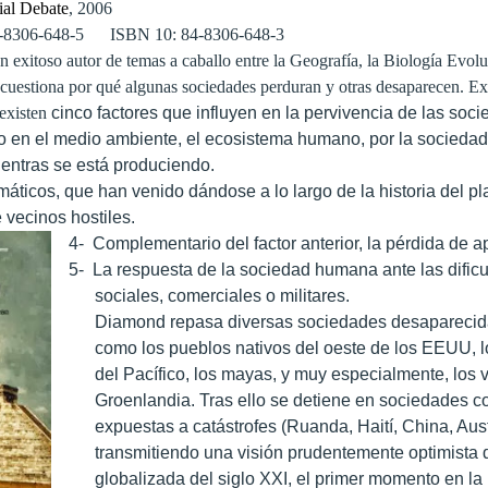
ial Debate
, 2006
4-8306-648-5 ISBN 10: 84-8306-648-3
 exitoso autor de temas a caballo entre
la Geografía
,
la Biología Evolu
cuestiona por qué algunas sociedades perduran y otras desaparecen. Exi
existen
cinco factores que influyen en la pervivencia de las so
 en el medio ambiente, el ecosistema humano, por la sociedad,
entras se está produciendo.
áticos, que han venido dándose a lo largo de la historia del pl
 vecinos hostiles.
4-
Complementario del factor anterior, la pérdida de
5-
La respuesta de la sociedad humana ante las dific
sociales, comerciales o militares.
Diamond repasa diversas sociedades desaparecida
como los pueblos nativos del oeste de los EEUU, l
del Pacífico, los mayas, y muy especialmente, los
Groenlandia. Tras ello se detiene en sociedades c
expuestas a catástrofes (Ruanda, Haití, China, Aust
transmitiendo una visión prudentemente optimista
globalizada del siglo XXI, el primer momento en la 