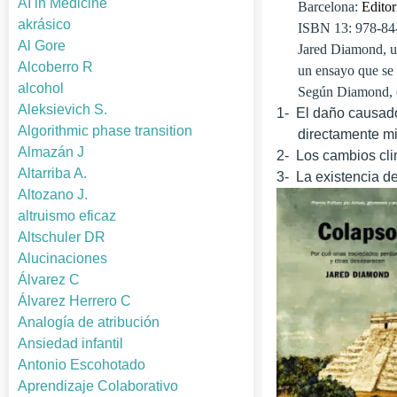
AI in Medicine
Barcelona:
Editor
akrásico
ISBN 13: 978-8
Al Gore
Jared Diamond, un
Alcoberro R
un ensayo que se 
alcohol
Según Diamond, 
Aleksievich S.
1-
El daño causado
Algorithmic phase transition
directamente mi
Almazán J
2-
Los cambios clim
Altarriba A.
3-
La existencia de
Altozano J.
altruismo eficaz
Altschuler DR
Alucinaciones
Álvarez C
Álvarez Herrero C
Analogía de atribución
Ansiedad infantil
Antonio Escohotado
Aprendizaje Colaborativo