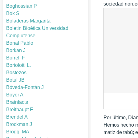
sociedad norueg
Boghossian P
Bok S
Boladeras Margarita
Boletin Bioética Universidad
Complutense
Bonal Pablo
Borkan J
Borrell F
Bortolotti L.
Bostezos
Botul JB
Bóveda-Fontán J
Boyer A.
Brainfacts
Breithaupt F.
Brendel A
Por último, Di
Brockman J
Hemos hecho ref
Broggi MA
matiz de tabú; e