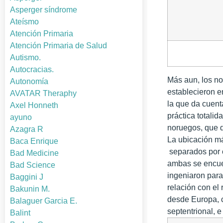
Asperger síndrome
Ateísmo
Atención Primaria
Atención Primaria de Salud
Autismo.
Autocracias.
Más aun, los no
Autonomía
establecieron e
AVATAR Theraphy
la que da cuent
Axel Honneth
práctica totali
ayuno
noruegos, que 
Azagra R
La ubicación má
Baca Enrique
separados por c
Bad Medicine
ambas se encuen
Bad Science
ingeniaron para 
Baggini J
relación con el
Bakunin M.
desde Europa, 
Balaguer Garcia E.
septentrional, e
Balint