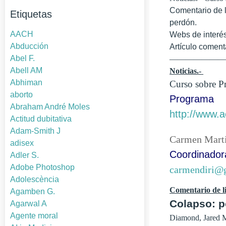
Comentario de l
Etiquetas
perdón.
AACH
Webs de interés
Abducción
Artículo comen
Abel F.
——————
Abell AM
Noticias.-
Abhiman
Curso sobre P
aborto
Programa
Abraham André Moles
http://www.a
Actitud dubitativa
Adam-Smith J
Carmen Martí
adisex
Coordinador
Adler S.
Adobe Photoshop
carmendiri@
Adolescència
Comentario de li
Agamben G.
Colapso: 
Agarwal A
Agente moral
Diamond, Jared M