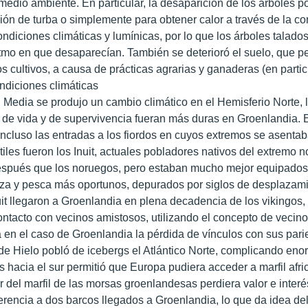
medio ambiente. En particular, la desaparición de los árboles p
ción de turba o simplemente para obtener calor a través de la c
condiciones climáticas y lumínicas, por lo que los árboles tala
itmo en que desaparecían. También se deterioró el suelo, que pe
os cultivos, a causa de prácticas agrarias y ganaderas (en parti
ondiciones climáticas
d
Media se produjo un cambio climático en el Hemisferio Norte,
 de vida y de supervivencia fueran más duras en Groenlandia. El
incluso las entradas a los fiordos en cuyos extremos se asent
iles fueron los Inuit, actuales pobladores nativos del extremo n
spués que los noruegos, pero estaban mucho mejor equipados p
aza y pesca más oportunos, depurados por siglos de desplazamien
it llegaron a Groenlandia en plena decadencia de los vikingos,
ontacto con vecinos amistosos, utilizando el concepto de vecino
a en el caso de Groenlandia la pérdida de vínculos con sus pari
 Hielo pobló de icebergs el Atlántico Norte, complicando eno
s hacia el sur permitió que Europa pudiera acceder a marfil afr
r del marfil de las morsas groenlandesas perdiera valor e interé
erencia a dos barcos llegados a Groenlandia, lo que da idea del