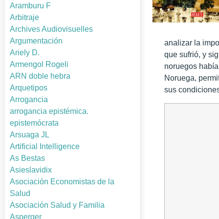
Aramburu F
Arbitraje
Archives Audiovisuelles
Argumentación
analizar la impo
Ariely D.
que sufrió, y s
Armengol Rogeli
noruegos habían
ARN doble hebra
Noruega, permit
Arquetipos
sus condiciones
Arrogancia
arrogancia epistémica.
epistemócrata
Arsuaga JL
Artificial Intelligence
As Bestas
Asieslavidix
Asociación Economistas de la
Salud
Asociación Salud y Familia
Asperger