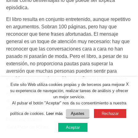
tomar como desventajas lo que puede ser torpeza
episódica.
El libro resulta en conjunto entretenido, aunque repetitivo
en argumentos. Sobran 100 páginas, pero hay que
reconocer que tiene frases afortunadas. El mensaje
general es un toque de atención muy necesario: hay que
reconocer que las conversaciones cara a cara no han
pasado ni pasarán de moda. Pero el libro, a pesar de su
extensión, no proporciona pautas para superar la
aversión que muchas personas pueden sentir para
entablar conversaciones. No me refiero a personas con
X
Este sito Web utiliza cookies propias y de terceros para mejorar
abierta fobia social, sino a algo mucho más común, cierta
su experiencia de navegación, realizar tareas de análisis y ofrecer
reluctancia a coger el teléfono y hablar, o a conversar de
un mejor servicio.
manera transparente y efectiva en encuentros
Al pulsar el botón "Aceptar" nos da su consentimiento a nuestra
profesionales o sociales.
política de cookies.
Leer más
Ajustes
Rechazar
Francesc Borrell
Sant Pere de Ribes
Aceptar