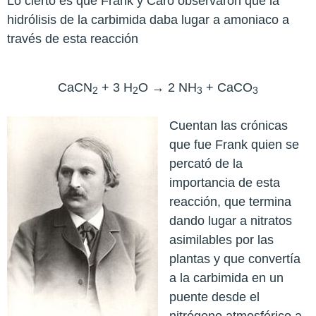
Lo cierto es que Frank y Caro observaron que la
hidrólisis de la carbimida daba lugar a amoniaco a
través de esta reacción
CaCN
+ 3 H
O → 2 NH
+ CaCO
2
2
3
3
Cuentan las crónicas
que fue Frank quien se
percató de la
importancia de esta
reacción, que termina
dando lugar a nitratos
asimilables por las
plantas y que convertía
a la carbimida en un
puente desde el
nitrógeno atmosférico a