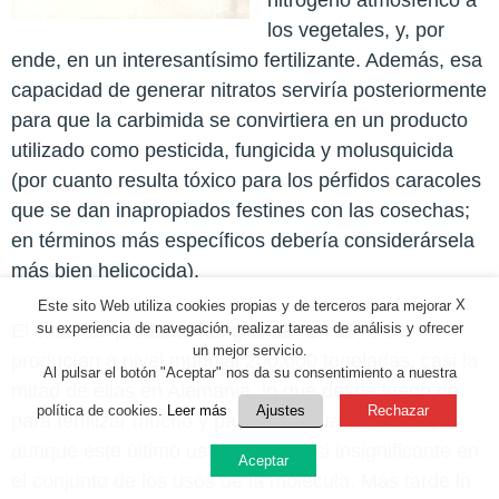
los vegetales, y, por
ende, en un interesantísimo fertilizante. Además, esa
capacidad de generar nitratos serviría posteriormente
para que la carbimida se convirtiera en un producto
utilizado como pesticida, fungicida y molusquicida
(por cuanto resulta tóxico para los pérfidos caracoles
que se dan inapropiados festines con las cosechas;
en términos más específicos debería considerársela
más bien helicocida).
X
Este sito Web utiliza cookies propias y de terceros para mejorar
El éxito del producto fue grande. En 1975 se
su experiencia de navegación, realizar tareas de análisis y ofrecer
un mejor servicio.
producían a nivel mundial 200.000 toneladas, casi la
Al pulsar el botón "Aceptar" nos da su consentimiento a nuestra
mitad de ellas en Alemania, lo que desde luego da
política de cookies.
Leer más
Ajustes
Rechazar
para fertilizar mucho y para
interdictar
aún más,
aunque este último uso ha sido casi insignificante en
Aceptar
el conjunto de los usos de la molécula. Más tarde la