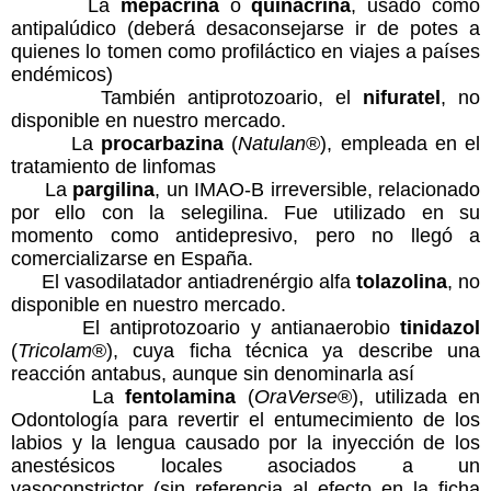
La
mepacrina
o
quinacrina
, usado como
antipalúdico (deberá desaconsejarse ir de potes a
quienes lo tomen como profiláctico en viajes a países
endémicos)
También antiprotozoario, el
nifuratel
, no
disponible en nuestro mercado.
La
procarbazina
(
Natulan
®), empleada en el
tratamiento de linfomas
La
pargilina
, un IMAO-B irreversible, relacionado
por ello con la selegilina. Fue utilizado en su
momento como antidepresivo, pero no llegó a
comercializarse en España.
El vasodilatador antiadrenérgio alfa
tolazolina
, no
disponible en nuestro mercado.
El antiprotozoario y antianaerobio
tinidazol
(
Tricolam
®), cuya ficha técnica ya describe una
reacción antabus, aunque sin denominarla así
La
fentolamina
(
OraVerse
®), utilizada en
Odontología para revertir el entumecimiento de los
labios y la lengua causado por la inyección de los
anestésicos locales asociados a un
vasoconstrictor (sin referencia al efecto en la ficha