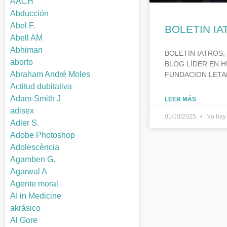
AACH
Abducción
Abel F.
BOLETIN IA
Abell AM
Abhiman
BOLETIN IATROS,
aborto
BLOG LÍDER EN H
Abraham André Moles
FUNDACION LETA
Actitud dubitativa
Adam-Smith J
LEER MÁS
adisex
01/10/2025
No hay 
Adler S.
Adobe Photoshop
Adolescència
Agamben G.
Agarwal A
Agente moral
AI in Medicine
akrásico
Al Gore