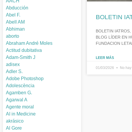
AACH
Abducción
Abel F.
BOLETIN IA
Abell AM
Abhiman
BOLETIN IATROS,
aborto
BLOG LÍDER EN H
Abraham André Moles
FUNDACION LETA
Actitud dubitativa
Adam-Smith J
LEER MÁS
adisex
01/03/2026
No hay 
Adler S.
Adobe Photoshop
Adolescència
Agamben G.
Agarwal A
Agente moral
AI in Medicine
akrásico
Al Gore