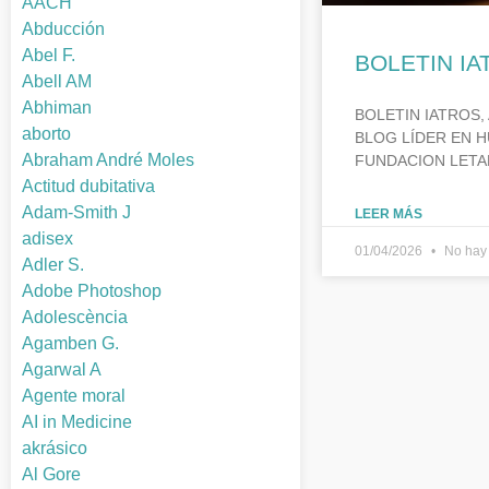
AACH
Abducción
Abel F.
BOLETIN IA
Abell AM
Abhiman
BOLETIN IATROS, 
aborto
BLOG LÍDER EN H
Abraham André Moles
FUNDACION LETA
Actitud dubitativa
Adam-Smith J
LEER MÁS
adisex
01/04/2026
No hay 
Adler S.
Adobe Photoshop
Adolescència
Agamben G.
Agarwal A
Agente moral
AI in Medicine
akrásico
Al Gore