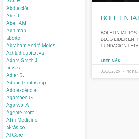
AACH
Abducción
Abel F.
BOLETIN IA
Abell AM
Abhiman
BOLETIN IATROS,
aborto
BLOG LÍDER EN H
Abraham André Moles
FUNDACION LETA
Actitud dubitativa
Adam-Smith J
LEER MÁS
adisex
01/10/2025
No hay 
Adler S.
Adobe Photoshop
Adolescència
Agamben G.
Agarwal A
Agente moral
AI in Medicine
akrásico
Al Gore