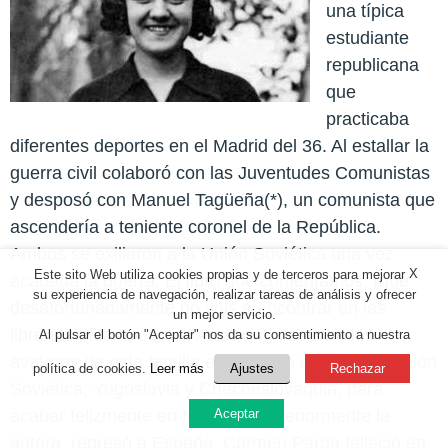
una típica
estudiante
republicana
que
practicaba
diferentes deportes en el Madrid del 36. Al estallar la
guerra civil colaboró con las Juventudes Comunistas
y desposó con Manuel Tagüeña(*), un comunista que
ascendería a teniente coronel de la República.
Ambos se exiliaron a la Unión Soviética una vez
X
Este sito Web utiliza cookies propias y de terceros para mejorar
acabada la guerra. El libro que comentamos, (que
su experiencia de navegación, realizar tareas de análisis y ofrecer
desafortunadamente no vais a encontrar en las
un mejor servicio.
librerías ni tampoco en Amazon), describe los
Al pulsar el botón "Aceptar" nos da su consentimiento a nuestra
avatares de esta familia en un largo exilio en la Unión
política de cookies.
Leer más
Ajustes
Rechazar
Soviética, Yugoslavia y Checoeslovaquia, para
acabar felizmente en México. Posteriormente la
Aceptar
autora
regresó a España. Carmen Parga falleció en