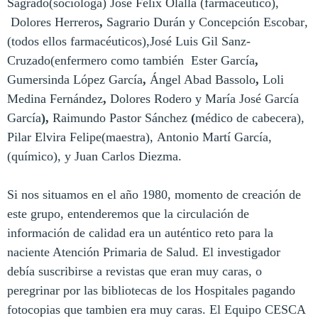
Sagrado
(socióloga)
José Félix Olalla
(farmacéutico),
Dolores Herreros
,
S
agrario Durán
y
Concepción Escobar
,
(todos ellos farmacéuticos),
José Luis Gil Sanz-
Cruzado
(enfermero como también
Ester García
,
Gumersinda López García
,
Ángel Abad Bassolo
,
Loli
Medina Fernández
,
Dolores Rodero
y
María José García
García
),
Raimundo Pastor Sánchez
(
médico de cabecera),
Pilar Elvira Felipe
(maestra),
Antonio
Martí García
,
(químico), y
Juan Carlos Diezma.
Si nos situamos en el año 1980, momento de creación de
este grupo, entenderemos que la circulación de
información de calidad era un auténtico reto para la
naciente Atención Primaria de Salud. El investigador
debía suscribirse a revistas que eran muy caras, o
peregrinar por las bibliotecas de los Hospitales pagando
fotocopias que tambien era muy caras. El Equipo CESCA