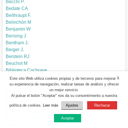
Becchi P.
Bedate CA
Beithraupt F.
Belinchón M
Benjamin W
Bensing J
Bentham J.
Berger J.
Berstein RJ
Beuchot M
Biblioteca Cochrane
Biblioteca Digital Hispánica
X
Este sito Web utiliza cookies propias y de terceros para mejorar
Biblioteca digital mundial
su experiencia de navegación, realizar tareas de análisis y ofrecer
un mejor servicio.
Biblioteca Miguel de Cervantes
Al pulsar el botón "Aceptar" nos da su consentimiento a nuestra
Bill Gates
Bimbela JL.
política de cookies.
Leer más
Ajustes
Rechazar
Bioethics Department NIH
Bioética Congreso Nacional
Aceptar
Bioética Narrativa