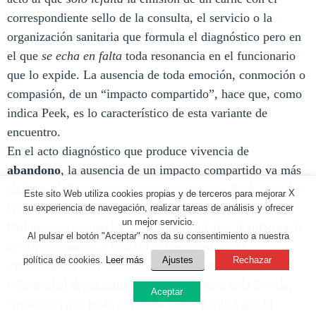
correspondiente sello de la consulta, el servicio o la
organización sanitaria que formula el diagnóstico pero en
el que
se echa en falta
toda resonancia en el funcionario
que lo expide. La ausencia de toda emoción, conmoción o
compasión, de un “impacto compartido”, hace que, como
indica Peek, es lo característico de esta variante de
encuentro.
En el acto diagnóstico que produce vivencia de
abandono
, la ausencia de un impacto compartido va más
allá; uno de los pacientes entrevistados por Peek describe
X
Este sito Web utiliza cookies propias y de terceros para mejorar
cómo el médico que pasa sala le comunica que padece
su experiencia de navegación, realizar tareas de análisis y ofrecer
un mejor servicio.
Parkinson y se marcha. Un segundo médico le informa de
Al pulsar el botón "Aceptar" nos da su consentimiento a nuestra
su inminente alta, y cuando se planta pidiendo
política de cookies.
Leer más
Ajustes
Rechazar
explicaciones se le dice con frialdad que se trata de una
enfermedad degenerativa, incurable y para toda la vida,
Aceptar
“
tres cosas que no te gusta oír
”. Otra explica que el