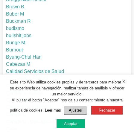
Brown B.
Buber M
Buckman R
budismo
bullshit jobs
Bunge M
Burnout
Byung-Chul Han
Cabezas M
Calidad Servicios de Salud
Calsamiglia Helena
X
Este sito Web utiliza cookies propias y de terceros para mejorar
Calvo Rico R
su experiencia de navegación, realizar tareas de análisis y ofrecer
Cambio climático
un mejor servicio.
Cambridge action
Al pulsar el botón "Aceptar" nos da su consentimiento a nuestra
Campos de exterminio
política de cookies.
Leer más
Ajustes
Rechazar
Camps V.
Camps V. ; Discapacidad
Aceptar
Caos