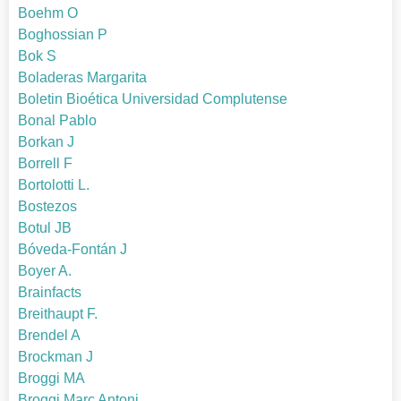
Boehm O
Boghossian P
Bok S
Boladeras Margarita
Boletin Bioética Universidad Complutense
Bonal Pablo
Borkan J
Borrell F
Bortolotti L.
Bostezos
Botul JB
Bóveda-Fontán J
Boyer A.
Brainfacts
Breithaupt F.
Brendel A
Brockman J
Broggi MA
Broggi Marc Antoni