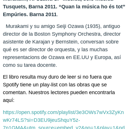
Tusquets, Barna 2011. “Quan la música ho és tot”
Empúries. Barna 2011
.
Murakami y su amigo Seiji Ozawa (1935), antiguo
director de la Boston Symphony Orchestra
, director
asistente de Karajan y Bernstein, conversan sobre
qué es ser director de orquesta, y las muchas
representacions de Ozawa en EE.UU y Europa, así
como su tarea docente.
El libro resulta muy duro de leer si no fuera que
Spotify tiene un play-list con las obras que se
comentan. Nuestros lectores pueden encontrarla
aquí:
https://open.spotify.com/playlist/3e3OWs7wVx3ZyKn
wKr74LS?si=D3EU9jeuShquY5z-
7n1GMA&utm_source=embed_v2&go=1&play=1&nd