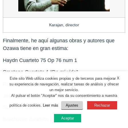
Karajan, director
Finalmente, he aquí algunas obras y autores que
Ozawa tiene en gran estima:
Haydn Cuarteto 75 Op 76 num 1
Smetana Cuarteto 1 “De mi vida”.
X
Este sito Web utiliza cookies propias y de terceros para mejorar
Ravel Cuarteto en Fa mayor
su experiencia de navegación, realizar tareas de análisis y ofrecer
un mejor servicio.
Janacek Cuarteto num 1 Sonata a Kreutzer
Al pulsar el botón "Aceptar" nos da su consentimiento a nuestra
política de cookies.
Leer más
Ajustes
Rechazar
Schubert Cuarteto 13 Rosamunda
Aceptar
Beethoven Cuarteto 6 y 13