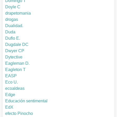
Domingo T
Doyle C
drapetomania
drogas
Dualidad.
Duda
Duflo E.
Dugdale DC
Dwyer CP
Dytective
Eagleman D.
Eagleton T
EASP
Eco U.
ecoaldeas
Edge
Educación sentimental
EdX
efecto Pinocho