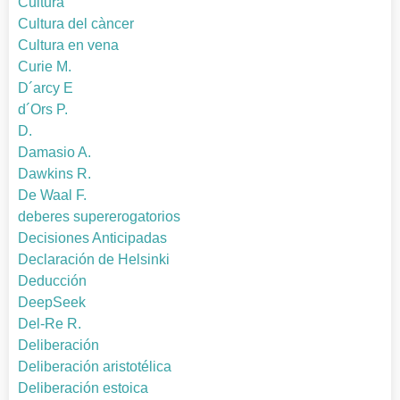
Cultura
Cultura del càncer
Cultura en vena
Curie M.
D´arcy E
d´Ors P.
D.
Damasio A.
Dawkins R.
De Waal F.
deberes supererogatorios
Decisiones Anticipadas
Declaración de Helsinki
Deducción
DeepSeek
Del-Re R.
Deliberación
Deliberación aristotélica
Deliberación estoica