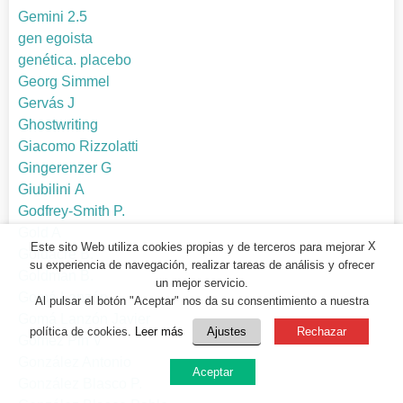
Gemini 2.5
gen egoista
genética. placebo
Georg Simmel
Gervás J
Ghostwriting
Giacomo Rizzolatti
Gingerenzer G
Giubilini A
Godfrey-Smith P.
Gold A
X
Este sito Web utiliza cookies propias y de terceros para mejorar
Goldacre B.
su experiencia de navegación, realizar tareas de análisis y ofrecer
Goldman B.
un mejor servicio.
Gomá Lanzón
Al pulsar el botón "Aceptar" nos da su consentimiento a nuestra
Gomá Lanzón Javier
política de cookies.
Leer más
Ajustes
Rechazar
Gómez Pin V
González Antonio
Aceptar
González Blasco P.