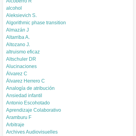
Alcoberro R
alcohol
Aleksievich S.
Algorithmic phase transition
Almazán J
Altarriba A.
Altozano J.
altruismo eficaz
Altschuler DR
Alucinaciones
Álvarez C
Álvarez Herrero C
Analogía de atribución
Ansiedad infantil
Antonio Escohotado
Aprendizaje Colaborativo
Aramburu F
Arbitraje
Archives Audiovisuelles