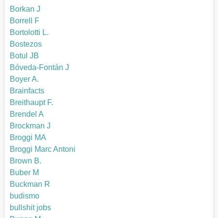
Borkan J
Borrell F
Bortolotti L.
Bostezos
Botul JB
Bóveda-Fontán J
Boyer A.
Brainfacts
Breithaupt F.
Brendel A
Brockman J
Broggi MA
Broggi Marc Antoni
Brown B.
Buber M
Buckman R
budismo
bullshit jobs