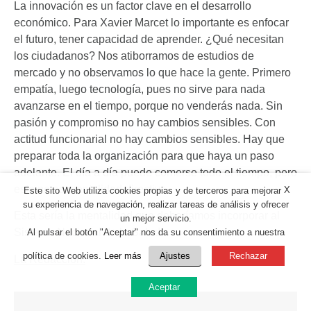
La innovación es un factor clave en el desarrollo
económico. Para Xavier Marcet lo importante es enfocar
el futuro, tener capacidad de aprender. ¿Qué necesitan
los ciudadanos? Nos atiborramos de estudios de
mercado y no observamos lo que hace la gente. Primero
empatía, luego tecnología, pues no sirve para nada
avanzarse en el tiempo, porque no venderás nada. Sin
pasión y compromiso no hay cambios sensibles. Con
actitud funcionarial no hay cambios sensibles. Hay que
preparar toda la organización para que haya un paso
adelante. El día a día puede comerse todo el tiempo, pero
esto no es mentalidad directiva.
X
Este sito Web utiliza cookies propias y de terceros para mejorar
su experiencia de navegación, realizar tareas de análisis y ofrecer
Esta sería la mentalidad que deberíamos incorporar al
un mejor servicio.
Sistema Nacional de la Salud.
Al pulsar el botón "Aceptar" nos da su consentimiento a nuestra
política de cookies.
Leer más
Ajustes
Rechazar
La Redacción.
Aceptar