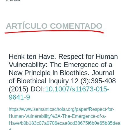
ARTÍCULO COMENTADO
Henk ten Have. Respect for Human
Vulnerability: The Emergence of a
New Principle in Bioethics. Journal
of Bioethical Inquiry 12 (3):395-408
(2015) DOI:
10.1007/s11673-015-
9641-9
https://www.semanticscholar.org/paper/Respect-for-
Human-Vulnerability%3A-The-Emergence-of-a-
Have/b0b183c07a0706ecaa8cd38675f6b0e65b85dea