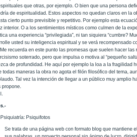
pirituales que otras, por ejemplo. O bien que una persona defi
ría de espiritualidad. Estos aspectos no quedan claros en la ob
sta cierto punto previsible y repetitivo. Por ejemplo esta ecuac
paz interior. O a los sentimientos místicos como culmen de la e
tica una experiencia “privilegiada”, ni tan siquiera “cumbre? M
rrolle usted su inteligencia espiritual y se verá recompensad
. Me recuerda en este punto las promesas que suelen hacer las re
arcisismo soterrado, pero que impulsa o motiva al “pequeño sal
ezca de profundidad. He aquí por ejemplo la loa a la fragilidad 
 todas maneras la obra no agota el filón filosófico del tema, au
laudo. Tal vez la intención de llegar a un público muy amplio ha 
s propone.
l.
s.-
Psiquiatría: Psiquifotos
Se trata de una página web con formato blog que mantiene e
sus palabras, un proyecto personal sin ánimo de lucro, dirigi