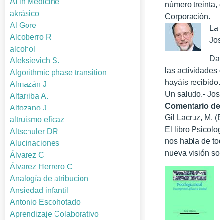
AI in Medicine
número treinta,
akrásico
Corporación.
Al Gore
La
Alcoberro R
Jo
alcohol
Da
Aleksievich S.
las actividades 
Algorithmic phase transition
hayáis recibido
Almazán J
Un saludo.- Jo
Altarriba A.
Comentario de 
Altozano J.
Gil Lacruz, M. 
altruismo eficaz
El libro Psicol
Altschuler DR
nos habla de to
Alucinaciones
nueva visión so
Álvarez C
Álvarez Herrero C
Analogía de atribución
Ansiedad infantil
Antonio Escohotado
Aprendizaje Colaborativo