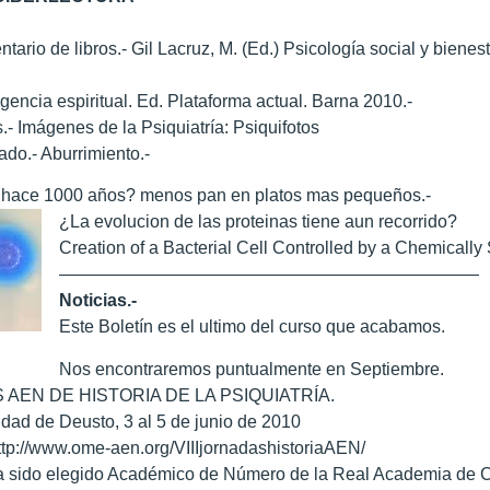
tario de libros.- Gil Lacruz, M. (Ed.) Psicología social y biene
ligencia espiritual. Ed. Plataforma actual. Barna 2010.-
.- Imágenes de la Psiquiatría: Psiquifotos
ado.- Aburrimiento.-
hace 1000 años? menos pan en platos mas pequeños.-
¿La evolucion de las proteinas tiene aun recorrido?
Creation of a Bacterial Cell Controlled by a Chemical
————————————————————————
Noticias.-
Este Boletín es el ultimo del curso que acabamos.
Nos encontraremos puntualmente en Septiembre.
S AEN DE HISTORIA DE LA PSIQUIATRÍA.
idad de Deusto, 3 al 5 de junio de 2010
tp://www.ome-aen.org/VIIIjornadashistoriaAEN/
 sido elegido Académico de Número de la Real Academia de Cie