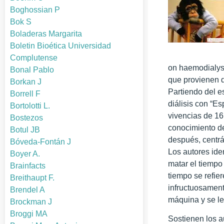
Boghossian P
Bok S
Boladeras Margarita
Boletin Bioética Universidad
Complutense
on haemodialysi
Bonal Pablo
que provienen d
Borkan J
Partiendo del e
Borrell F
diálisis con “E
Bortolotti L.
vivencias de 16
Bostezos
conocimiento de
Botul JB
después, centrá
Bóveda-Fontán J
Los autores ide
Boyer A.
matar el tiempo 
Brainfacts
tiempo se refie
Breithaupt F.
infructuosament
Brendel A
máquina y se le
Brockman J
Broggi MA
Sostienen los a