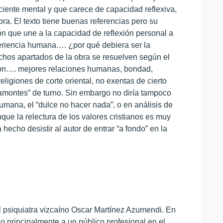
ciente mental y que carece de capacidad reflexiva,
ra. El texto tiene buenas referencias pero su
ión que une a la capacidad de reflexión personal a
xperiencia humana…. ¿por qué debiera ser la
uchos apartados de la obra se resuelven según el
o con…. mejores relaciones humanas, bondad,
ligiones de corte oriental, no exentas de cierto
tamontes” de turno. Sin embargo no diría tampoco
humana, el “dulce no hacer nada”, o en análisis de
nque la relectura de los valores cristianos es muy
hecho desistir al autor de entrar “a fondo” en la
l psiquiatra vizcaíno Oscar Martínez Azumendi. En
do principalmente a un público profesional en el