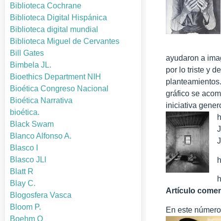
Biblioteca Cochrane
Biblioteca Digital Hispánica
Biblioteca digital mundial
Biblioteca Miguel de Cervantes
Bill Gates
ayudaron a imag
Bimbela JL.
por lo triste y
Bioethics Department NIH
planteamientos.
Bioética Congreso Nacional
gráfico se acom
Bioética Narrativa
iniciativa gene
bioética.
h
Black Swam
Blanco Alfonso A.
J
Blasco I
Blasco JLl
h
Blatt R
Blay C.
Artículo comen
Blogosfera Vasca
Bloom P.
En este número 
Boehm O