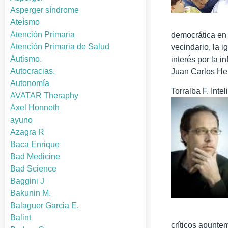
Asperger síndrome
Ateísmo
Atención Primaria
democrática en 
Atención Primaria de Salud
vecindario, la 
Autismo.
interés por la i
Autocracias.
Juan Carlos He
Autonomía
Torralba F. Inte
AVATAR Theraphy
Axel Honneth
ayuno
Azagra R
Baca Enrique
Bad Medicine
Bad Science
Baggini J
Bakunin M.
Balaguer Garcia E.
Balint
críticos apunte