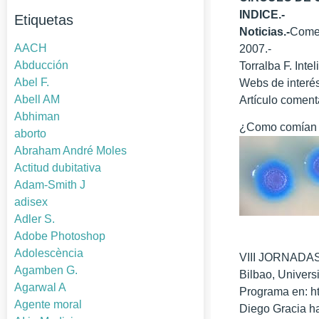
INDICE.-
Etiquetas
Noticias.-
Comen
AACH
2007.-
Abducción
Torralba F. Inte
Abel F.
Webs de interés
Abell AM
Artículo coment
Abhiman
¿Como comían 
aborto
Abraham André Moles
Actitud dubitativa
Adam-Smith J
adisex
Adler S.
Adobe Photoshop
Adolescència
VIII JORNADA
Agamben G.
Bilbao, Univers
Agarwal A
Programa en: ht
Agente moral
Diego Gracia ha