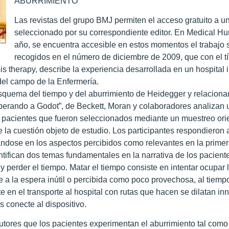
ABURRIMIENTO
Las revistas del grupo BMJ permiten el acceso gratuito a un
seleccionado por su correspondiente editor. En Medical Hu
año, se encuentra accesible en estos momentos el trabajo 
recogidos en el número de diciembre de 2009, que con el tít
s therapy, describe la experiencia desarrollada en un hospital i
el campo de la Enfermería.
squema del tiempo y del aburrimiento de Heidegger y relacionan
sperando a Godot”, de Beckett, Moran y colaboradores analizan 
 pacientes que fueron seleccionados mediante un muestreo orien
 la cuestión objeto de estudio. Los participantes respondieron a
ndose en los aspectos percibidos como relevantes en la primer
ntifican dos temas fundamentales en la narrativa de los pacien
y perder el tiempo. Matar el tiempo consiste en intentar ocupar 
re a la espera inútil o percibida como poco provechosa, al tiemp
e en el transporte al hospital con rutas que hacen se dilatan i
s conecte al dispositivo.
utores que los pacientes experimentan el aburrimiento tal com