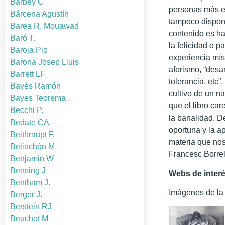
Barbey C
personas más es
Bárcena Agustín
tampoco dispond
Barea R. Mouawad
contenido es ha
Baró T.
la felicidad o 
Baroja Pio
experiencia mís
Barona Josep Lluis
aforismo, “desa
Barrett LF
tolerancia, etc”
Bayés Ramón
cultivo de un n
Bayes Teorema
que el libro car
Becchi P.
la banalidad. De
Bedate CA
oportuna y la ap
Beithraupt F.
materia que no
Belinchón M
Francesc Borrel
Benjamin W
Bensing J
Webs de interé
Bentham J.
Imágenes de la 
Berger J.
Berstein RJ
Beuchot M