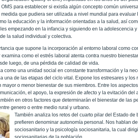
OMS para establecer si existía algún concepto común universal 
medida que pudiera ser utilizada a nivel mundial para evaluar l
o la educación y la información orientadas a la salud, así com
les empezando en la infancia y siguiendo en la adolescencia y 
de la salud individual y colectiva.
rtancia que supone la incorporación al entorno laboral como co
 y examina como el estrés laboral atenta contra nuestro bienesta
esde luego, de una pérdida de calidad de vida.
lia como una unidad social en constante transformación y la n
 una de las etapas del ciclo vital. Expone los estresares y los
 mayor o menor bienestar de sus miembros. Entre los aspectos p
municación, el apoyo, la expresión de afecto y la evitación del 
a también en otros factores que determinarán el bienestar de las
entre genero o entre medio rural y urbano.
También analiza los retos del cuarto pilar del Estado de
prefieren denominar autonomía personal. Nos hablan de 
sociosanitario y la psicología sociosanitaria, la cual dir
sociosanitarias de la población.