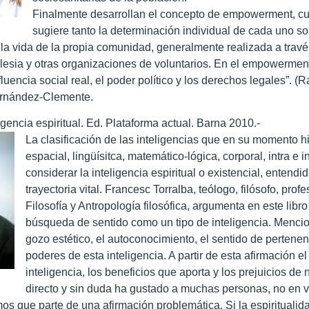
Finalmente desarrollan el concepto de empowerment, cuy
sugiere tanto la determinación individual de cada uno so
la vida de la propia comunidad, generalmente realizada a través
iglesia y otras organizaciones de voluntarios. En el empowermen
nfluencia social real, el poder político y los derechos legales”. (
rnández-Clemente.
ligencia espiritual. Ed. Plataforma actual. Barna 2010.-
La clasificación de las inteligencias que en su momento hi
espacial, lingüísitca, matemático-lógica, corporal, intra e 
considerar la inteligencia espiritual o existencial, enten
trayectoria vital. Francesc Torralba, teólogo, filósofo, pro
Filosofía y Antropología filosófica, argumenta en este libr
búsqueda de sentido como un tipo de inteligencia. Mencio
gozo estético, el autoconocimiento, el sentido de pertenenc
poderes de esta inteligencia. A partir de esta afirmación el 
inteligencia, los beneficios que aporta y los prejuicios de no
directo y sin duda ha gustado a muchas personas, no en v
mos que parte de una afirmación problemática. Si la espiritualid