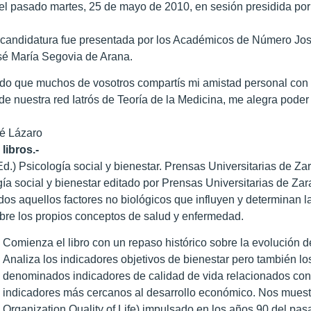
 el pasado martes, 25 de mayo de 2010, en sesión presidida por
 candidatura fue presentada por los Académicos de Número José
sé María Segovia de Arana.
do que muchos de vosotros compartís mi amistad personal con 
de nuestra red Iatrós de Teoría de la Medicina, me alegra poder 
.
sé Lázaro
libros.-
(Ed.) Psicología social y bienestar. Prensas Universitarias de Z
ogía social y bienestar editado por Prensas Universitarias de Za
dos aquellos factores no biológicos que influyen y determinan 
bre los propios conceptos de salud y enfermedad.
Comienza el libro con un repaso histórico sobre la evolución d
Analiza los indicadores objetivos de bienestar pero también lo
denominados indicadores de calidad de vida relacionados con 
indicadores más cercanos al desarrollo económico. Nos mues
Organization Quality of Life) impulsado en los años 90 del pas