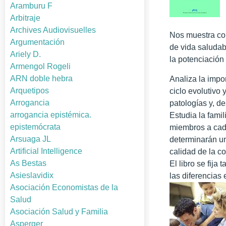
Aramburu F
Arbitraje
Archives Audiovisuelles
Nos muestra com
Argumentación
de vida saludab
Ariely D.
la potenciación 
Armengol Rogeli
ARN doble hebra
Analiza la impo
Arquetipos
ciclo evolutivo
Arrogancia
patologías y, d
arrogancia epistémica.
Estudia la fami
epistemócrata
miembros a cada
Arsuaga JL
determinarán un
Artificial Intelligence
calidad de la co
As Bestas
El libro se fij
Asieslavidix
las diferencias 
Asociación Economistas de la
Salud
Asociación Salud y Familia
Asperger