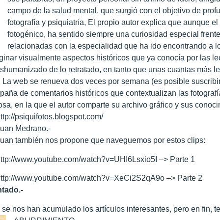
campo de la salud mental, que surgió con el objetivo de profu
fotografía y psiquiatría, El propio autor explica que aunque el 
fotogénico, ha sentido siempre una curiosidad especial frente
relacionadas con la especialidad que ha ido encontrando a lo
inar visualmente aspectos históricos que ya conocía por las lect
 deshumanizado de lo retratado, en tanto que unas cuantas más le
 La web se renueva dos veces por semana (es posible suscribirse
paña de comentarios históricos que contextualizan las fotografí
rosa, en la que el autor comparte su archivo gráfico y sus conoc
ttp://psiquifotos.blogspot.com/
Juan Medrano.-
uan también nos propone que naveguemos por estos clips:
ttp://www.youtube.com/watch?v=UHI6Lsxio5I –> Parte 1
http://www.youtube.com/watch?v=XeCi2S2qA9o –> Parte 2
tado.-
se nos han acumulado los artículos interesantes, pero en fin,