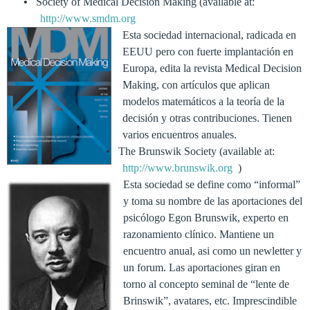
•
Society of Medical Decision Making (available at:
http://www.smdm.org
Esta sociedad internacional, radicada en
EEUU pero con fuerte implantación en
Europa, edita la revista Medical Decision
Making, con artículos que aplican
modelos matemáticos a la teoría de la
decisión y otras contribuciones. Tienen
varios encuentros anuales.
•
The Brunswik Society (available at:
http://
www.brunswik.org
)
Esta sociedad se define como “informal”
y toma su nombre de las aportaciones del
psicólogo Egon Brunswik, experto en
razonamiento clínico. Mantiene un
encuentro anual, asi como un newletter y
un forum. Las aportaciones giran en
torno al concepto seminal de “lente de
Brinswik”, avatares, etc. Imprescindible