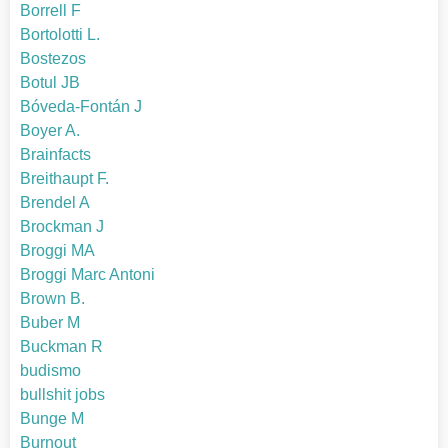
Borrell F
Bortolotti L.
Bostezos
Botul JB
Bóveda-Fontán J
Boyer A.
Brainfacts
Breithaupt F.
Brendel A
Brockman J
Broggi MA
Broggi Marc Antoni
Brown B.
Buber M
Buckman R
budismo
bullshit jobs
Bunge M
Burnout