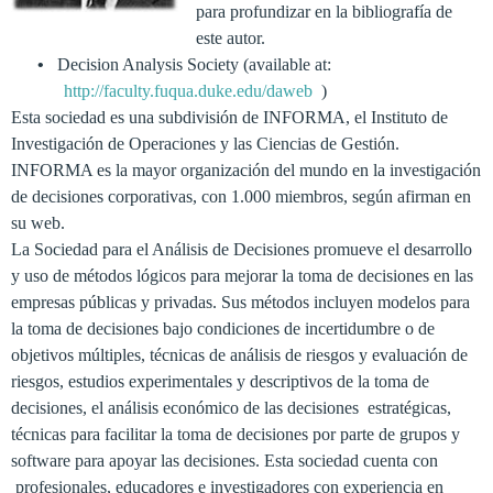
para profundizar en la bibliografía de
este autor.
•
Decision Analysis Society (available at:
http://
faculty.fuqua.duke.edu/daweb
)
Esta sociedad es
una subdivisión
de
INFORMA
, el Instituto
de
Investigación de Operaciones
y
las Ciencias de
Gestión
.
INFORMA
es la mayor
organización
del
mundo
en la investigación
de decisiones corporativas, con
1.000
miembros, según afirman en
su web
.
La Sociedad para el Análisis de Decisiones
promueve el
desarrollo
y
uso
de
métodos
lógicos
para
mejorar la
toma
de decisiones en
las
empresas públicas y
privadas
. Sus m
étodos
incluyen
modelos
para
la
toma de
decisiones
bajo
condiciones
de incertidumbre o de
objetivos
múltiples
,
técnicas
de
análisis de
riesgos
y evaluación de
riesgos
,
estudios
experimentales
y descriptivos
de
la toma de
decisiones,
el análisis
económico
de las
decisiones
estratégicas
,
técnicas
para facilitar la
toma
de decisiones
por parte de grupos
y
software para apoyar las decisiones
.
Esta sociedad cuenta con
profesionales
,
educadores
e investigadores
con experiencia en