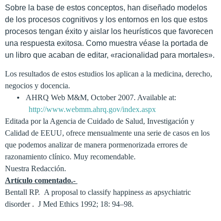
Sobre la
base
de estos
conceptos
,
han diseñado
modelos
de los procesos
cognitivos
y los entornos
en
los que
estos
procesos
tengan éxito y aislar los heurísticos que favorecen
una respuesta exitosa. Como muestra véase la portada de
un libro que acaban de editar, «racionalidad para mortales».
Los resultados de estos estudios los aplican a la medicina, derecho,
negocios y docencia.
•
AHRQ Web M&M, October 2007. Available at:
http://www.webmm.ahrq.gov/index.aspx
Editada por la Agencia de Cuidado de Salud, Investigación y
Calidad de EEUU, ofrece mensualmente una serie de casos en los
que podemos analizar de manera pormenorizada errores de
razonamiento clínico. Muy recomendable.
Nuestra Redacción.
Artículo comentado.-
Bentall RP.
A proposal to classify happiness as a
psychiatric
disorder
.
J Med Ethics 1992; 18: 94–98.