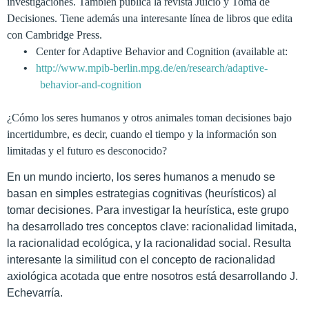
investigaciones
.
También
publica
la
revista
Juicio
y
Toma de
Decisiones
. Tiene además una interesante línea de libros que edita
con Cambridge Press.
•
Center for Adaptive Behavior and Cognition (available at:
•
http://www.mpib-berlin.mpg.de/en/research/adaptive-
behavior-and-cognition
¿Cómo
los seres humanos
y otros animales toman decisiones
bajo
incertidumbre
,
es decir,
cuando el tiempo
y
la información
son
limitadas
y
el futuro es
desconocido
?
En
un
mundo
incierto
,
los seres humanos
a menudo
se
basan
en
simples
estrategias
cognitivas
(
heurísticos)
al
tomar decisiones.
Para
investigar
la heurística
, este grupo
ha
desarrollado
tres conceptos
clave
:
racionalidad
limitada
,
la racionalidad
ecológica
,
y la
racionalidad
social
. Resulta
interesante la similitud con el concepto de racionalidad
axiológica acotada que entre nosotros está desarrollando J.
Echevarría.