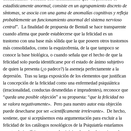
estadís­tica­mente anormal, consiste en un agrupamiento discreto de
sínto­mas, se asocia con una gama de anomalías cognitivas y refleja
pro­bablemen­te un fun­cionamiento anormal del sistema nervio­so
central
”
.
La finalidad de propuesta de Bentall se hace transparente
cuando afirma que puede establecerse que la felicidad es un
trastorno con una base más sólida que la que poseen otros trastornos
más consolidados, como la esquizofrenia, de la que tampoco se
conoce la base biológica, o cuando señala que el hecho de que la
felicidad solo pueda identificarse por el estado de ánimo subjetivo
de quien la presenta (¿o padece?) la asemeja perfectamente a la
depresión. Tras su larga exposición de los elementos que justifican
la concepción de la felicidad como una enfermedad psiquiátrica
(irracionalidad, conductas desmedidas e imprudentes), reconoce que
“
queda una posible objeción
” a su propuesta: “
que la felici­dad no
se valora negativamente»
.
Pero para nuestro autor esta obje­ción
puede desecharse por ser
«científi­ca­mente irrele­vante»
. De hecho,
sostiene, que si aceptásemos esta argumentación para excluir a la
felicidad de los catálogos nosológicos de la Psiquiatría estaríamos