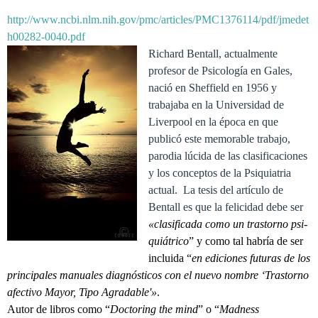
http://www.ncbi.nlm.nih.gov/pmc/articles/PMC1376114/pdf/jmedet
h00282-0040.pdf
Richard Bentall, actualmente
profesor de Psicología en Gales,
nació en Sheffield en 1956 y
trabajaba en la Universidad de
Liverpool en la época en que
publicó este memorable trabajo,
parodia lúcida de las clasificaciones
y los conceptos de la Psiquiatria
actual. La tesis del artículo de
Bentall es que la felicidad debe ser
«clasificada como un tras­torno psi­
quiátrico
” y como tal habría de ser
incluida “
en edicio­nes futu­ras de los
principales manuales diagnósticos con el nuevo nombre ‘Trastorno
afec­tivo Mayor, Tipo Agradable'»
.
Autor de libros como “
Doctoring the mind
” o “
Madness