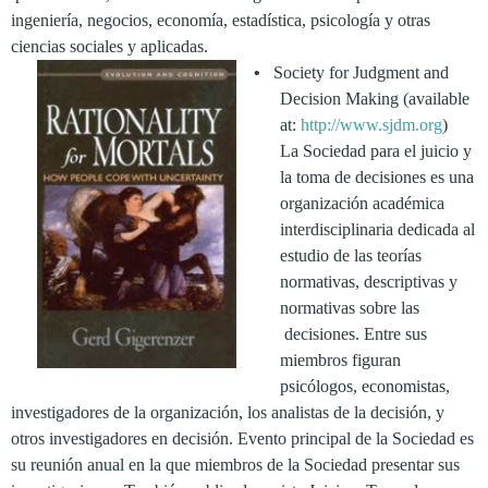
ingeniería
,
negocios,
economía,
estadística
, psicología
y
otras
ciencias
sociales
y aplicadas
.
•
Society for Judgment and
Decision Making (available
at:
http://www.sjdm.org
)
La Sociedad
para el
juicio y
la toma de decisiones
es una
organización
académica
interdisciplinaria
dedicada
al
estudio
de las
teorías
normativas
, descriptivas
y
normativas sobre las
decisiones
.
Entre sus
miembros figuran
psicólogos
,
economistas
,
investigadores de
la organización
,
los analistas de
la decisión
,
y
otros investigadores
en
decisión
.
Evento
principal
de la Sociedad
es
su
reunión anual
en la
que
miembros de la Sociedad
presentar sus