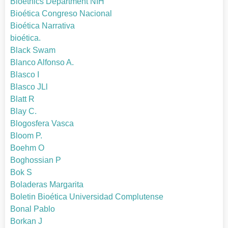
Bioethics Department NIH
Bioética Congreso Nacional
Bioética Narrativa
bioética.
Black Swam
Blanco Alfonso A.
Blasco I
Blasco JLl
Blatt R
Blay C.
Blogosfera Vasca
Bloom P.
Boehm O
Boghossian P
Bok S
Boladeras Margarita
Boletin Bioética Universidad Complutense
Bonal Pablo
Borkan J