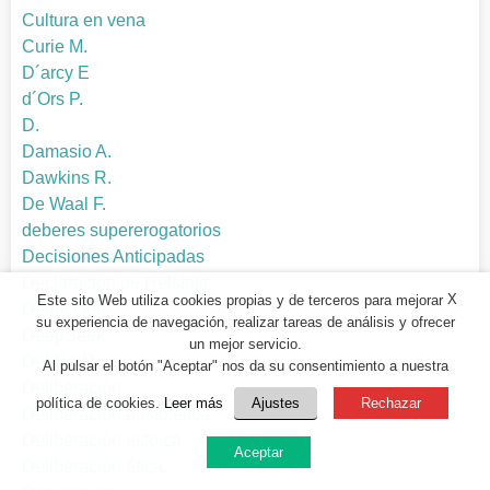
Cultura en vena
Curie M.
D´arcy E
d´Ors P.
D.
Damasio A.
Dawkins R.
De Waal F.
deberes supererogatorios
Decisiones Anticipadas
Declaración de Helsinki
X
Este sito Web utiliza cookies propias y de terceros para mejorar
Deducción
su experiencia de navegación, realizar tareas de análisis y ofrecer
DeepSeek
un mejor servicio.
Del-Re R.
Al pulsar el botón "Aceptar" nos da su consentimiento a nuestra
Deliberación
política de cookies.
Leer más
Ajustes
Rechazar
Deliberación aristotélica
Deliberación estoica
Aceptar
Deliberación ética.