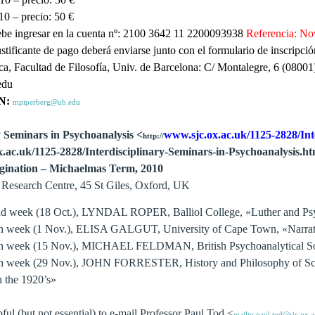
10 – precio: 50 €
debe ingresar en la cuenta nº: 2100 3642 11 2200093938
Referencia: N
stificante de pago deberá enviarse junto con el formulario de inscripció
ica, Facultad de Filosofía, Univ. de Barcelona: C/ Montalegre, 6 (08001)
edu
N:
mpiperberg@ub.edu
y Seminars in Psychoanalysis <
www.sjc.ox.ac.uk/1125-2828/Int
http://
.ac.uk/1125-2828/Interdisciplinary-Seminars-in-Psychoanalysis.ht
gination – Michaelmas Term, 2010
e Research Centre, 45 St Giles, Oxford, UK
d week (18 Oct.), LYNDAL ROPER, Balliol College, «Luther and Ps
 week (1 Nov.), ELISA GALGUT, University of Cape Town, «Narrative
 week (15 Nov.), MICHAEL FELDMAN, British Psychoanalytical Socie
 week (29 Nov.), JOHN FORRESTER, History and Philosophy of Sci
in the 1920’s»
lpful (but not essential) to e-mail Professor Paul Tod <
mailto:paul.tod@sjc.ox.a