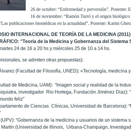
26 de octubre: “Enfermedad y perversión”. Ponente: 
16 de noviembre: “Ramón Turró y el origen biológico 
“Las publicaciones biomédicas en la actualidad”. Ponente: Karim Gher
SIO INTERNACIONAL DE TEORÍA DE LA MEDICINA (2011)
ICO: “Teoría de la Medicina y Gobernanza del Sistema S
artes 24 de 16 a 20 hs y miércoles 25 de 10 a 14 hs.
isionales, se admiten otras propuestas):
 Álvarez (Facultad de Filosofía, UNED): «Tecnología, medicina y 
ultad de Medicina, UAM): “Imagen social y realidad de la Indus
siquiatra, investigador Rio Hortega, Fundación Jiménez Diaz): “
mundo feliz”
Departamento de Ciencias Clínicas, Universidad de Barcelona): 
”
a (UPV): “Gobernanza de la medicina y usuarios de un sistema sa
 Martín (Universidad de Illinois, Urbana-Champaign, Investigad