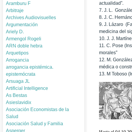
actualidad”.
Aramburu F
7. J. L. Gonzál
Arbitraje
8. J. C. Hernán
Archives Audiovisuelles
9. J. Lázaro (F
Argumentación
medicina del si
Ariely D.
10. J. J. Martí
Armengol Rogeli
11. C. Pose (In
ARN doble hebra
morales”
Arquetipos
12. M. González
Arrogancia
médica o constr
arrogancia epistémica.
13. M Toboso (I
epistemócrata
Arsuaga JL
Artificial Intelligence
As Bestas
Asieslavidix
Asociación Economistas de la
Salud
Asociación Salud y Familia
Asperger
Hasta el 04.10.20