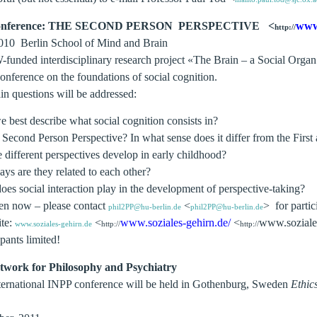
l Conference: THE SECOND PERSON PERSPECTIVE <
www.
http://
10 Berlin School of Mind and Brain
-funded interdisciplinary research project «The Brain – a Social Organ
conference on the foundations of social cognition.
n questions will be addressed:
best describe what social cognition consists in?
 Second Person Perspective? In what sense does it differ from the First
different perspectives develop in early childhood?
ys are they related to each other?
oes social interaction play in the development of perspective-taking?
pen now – please contact
<
> for partic
phil2PP@hu-berlin.de
phil2PP@hu-berlin.de
ite:
<
www.soziales-gehirn.de/
<
www.soziales
www.soziales-gehirn.de
http://
http://
pants limited!
etwork for Philosophy and Psychiatry
ternational INPP conference will be held in Gothenburg, Sweden
Ethic