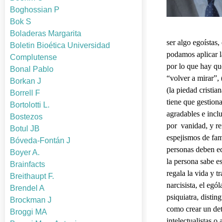
Boghossian P
Bok S
Boladeras Margarita
ser algo egoístas
Boletin Bioética Universidad
podamos aplicar l
Complutense
por lo que hay qu
Bonal Pablo
“volver a mirar”,
Borkan J
(la piedad cristia
Borrell F
tiene que gestion
Bortolotti L.
agradables e incl
Bostezos
por vanidad, y re
Botul JB
espejismos de fam
Bóveda-Fontán J
personas deben eq
Boyer A.
la persona sabe es
Brainfacts
regala la vida y 
Breithaupt F.
narcisista, el egó
Brendel A
psiquiatra, distin
Brockman J
como crear un det
Broggi MA
intelectualistas 