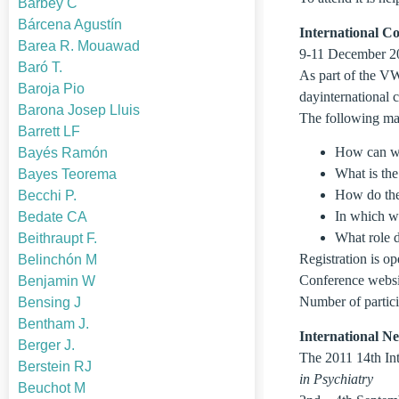
Barbey C
Bárcena Agustín
Internationa
Barea R. Mouawad
9-11 December 20
Baró T.
As part of the VW
Baroja Pio
dayinternational 
Barona Josep Lluis
The following mai
Barrett LF
How can we 
Bayés Ramón
What is the
Bayes Teorema
How do the 
Becchi P.
In which wa
Bedate CA
What role d
Beithraupt F.
Registration is o
Belinchón M
Conference webs
Benjamin W
Number of partici
Bensing J
Bentham J.
International N
Berger J.
The 2011 14th In
Berstein RJ
in Psychiatry
Beuchot M