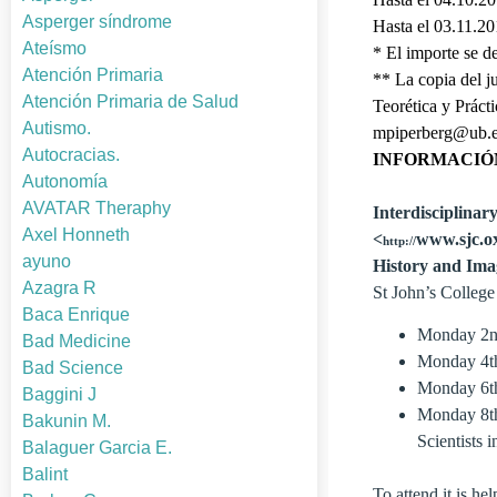
Asperger síndrome
Hasta el 03.11.20
Ateísmo
* El importe se 
Atención Primaria
** La copia del ju
Atención Primaria de Salud
Teorética y Práct
Autismo.
mpiperberg@ub.
Autocracias.
INFORMACIÓ
Autonomía
AVATAR Theraphy
Interdisciplinar
Axel Honneth
<
www.sjc.ox
http://
ayuno
History and Ima
Azagra R
St John’s Colleg
Baca Enrique
Monday 2n
Bad Medicine
Monday 4th
Bad Science
Monday 6th
Baggini J
Monday 8th
Bakunin M.
Scientists 
Balaguer Garcia E.
Balint
To attend it is he