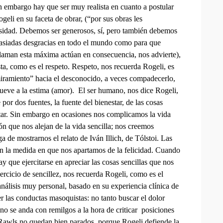
in embargo hay que ser muy realista en cuanto a postular
eli en su faceta de obrar, (“por sus obras les
osidad. Debemos ser generosos, sí, pero también debemos
emasiadas desgracias en todo el mundo como para que
oclaman esta máxima actúan en consecuencia, nos advierte),
sta, como es el respeto. Respeto, nos recuerda Rogeli, es
“miramiento” hacia el desconocido, a veces compadecerlo,
 mueve a la estima (amor). El ser humano, nos dice Rogeli,
or dos fuentes, la fuente del bienestar, de las cosas
itar. Sin embargo en ocasiones nos complicamos la vida
ón que nos alejan de la vida sencilla; nos creemos
 de mostrarnos el relato de Iván Illich, de Tólstoi. Las
en la medida en que nos apartamos de la felicidad. Cuando
ay que ejercitarse en apreciar las cosas sencillas que nos
ercicio de sencillez, nos recuerda Rogeli, como es el
 análisis muy personal, basado en su experiencia clínica de
er las conductas masoquistas: no tanto buscar el dolor
o se anda con remilgos a la hora de criticar posiciones
y Rawls no quedan bien parados, porque Rogeli defiende la