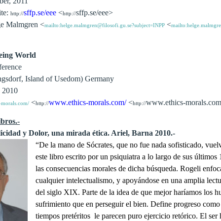
ber, 2011
ite:
sffp.se/eee
<
sffp.se/eee>
http://
http://
ge Malmgren <
<
mailto:helge.malmgren@filosofi.gu.se?subject=INPP
mailto:helge.malmgre
geing World
ference
ngsdorf, Island of Usedom) Germany
, 2010
<
www.ethics-morals.com/
<
www.ethics-morals.com
-morals.com/
http://
http://
bros.-
cidad y Dolor, una mirada ética. Ariel, Barna 2010.-
“De la mano de Sócrates, que no fue nada sofisticado, vuelv
este libro escrito por un psiquiatra a lo largo de sus último
las consecuencias morales de dicha búsqueda. Rogeli enfoca
cualquier intelectualismo, y apoyándose en una amplia lectu
del siglo XIX. Parte de la idea de que mejor haríamos los h
sufrimiento que en perseguir el bien. Define progreso como
tiempos pretéritos le parecen puro ejercicio retórico. El s