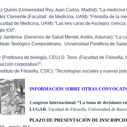
ez Quirós (Universidad Rey Juan Carlos, Madrid): “La medicina 
dez Clemente (Facultad de Medicina, UAM): “Filosofía de la med
acultad de Medicina, UAM): “Las tres caras de Asclepio: ciencia
glo XXI”.
nez Jambrina (Servicios de Salud Mental, Avilés, Asturias): “La 
stituto Teológico Compostelano, Universidad Pontificia de Sala
 (Profesora de biología, CEU) D. Teira (Facultad de Filosofí
ucción corporativa?”.
nstituto de Filosofía, CSIC): “Tecnologías sociales y nuevas prá
INFORMACIÓN SOBRE OTRAS CONVOCATO
Congreso Internacional: “La toma de decisiones en
LUGAR
: Facultad de Filosofía, Universidad de Barc
PLAZO DE PRESENTACIÓN DE INSCRIPCIO
10 – precio: 30 €