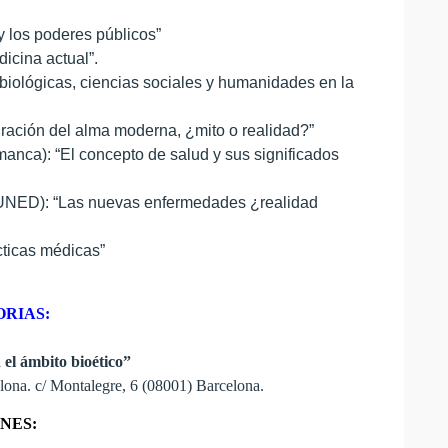
y los poderes públicos”
icina actual”.
 biológicas, ciencias sociales y humanidades en la
curación del alma moderna, ¿mito o realidad?”
manca): “El concepto de salud y sus significados
a, UNED): “Las nuevas enfermedades ¿realidad
cticas médicas”
RIAS:
 el ámbito bioético”
elona. c/ Montalegre, 6 (08001) Barcelona.
NES: