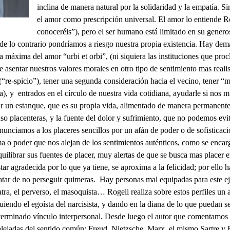
inclina de manera natural por la solidaridad y la empatía. S
el amor como prescripción universal. El amor lo entiende Rog
conoceréis”), pero el ser humano está limitado en su gener
, de lo contrario pondríamos a riesgo nuestra propia existencia. Hay d
a máxima del amor “urbi et orbi”, (ni siquiera las instituciones que pr
e asentar nuestros valores morales en otro tipo de sentimiento mas reali
 (“re-spicio”), tener una segunda consideración hacia el vecino, tener 
na), y entrados en el círculo de nuestra vida cotidiana, ayudarle si nos
ar un estanque, que es su propia vida, alimentado de manera permanente p
uso placenteras, y la fuente del dolor y sufrimiento, que no podemos ev
nunciamos a los placeres sencillos por un afán de poder o de sofisticaci
a o poder que nos alejan de los sentimientos auténticos, como se encarga
uilibrar sus fuentes de placer, muy alertas de que se busca mas placer 
tar agradecida por lo que ya tiene, se aproxima a la felicidad; por ello h
tratar de no perseguir quimeras. Hay personas mal equipadas para este ej
latra, el perverso, el masoquista… Rogeli realiza sobre estos perfiles un
guiendo el egoísta del narcisista, y dando en la diana de lo que puedan s
erminado vínculo interpersonal. Desde luego el autor que comentamos n
o alejadas del sentido común: Freud, Nietzsche, Marx, el mismo Sartre 