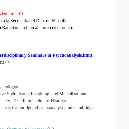
oviembre 2010
n a la Secretaría del Dep. de Filosofía
 Barcelona; o bien al correo electrónico:
erdisciplinary-Seminars-in-Psychoanalysis.html
ml> >
ychology»
 Style, Iconic Imagining, and Mentalization»
ty, «The Illumination of History»
ence, Cambridge, «Psychoanalysis and Cambridge
<
> >
c.uk
mailto:paul.tod@sjc.ox.ac.uk