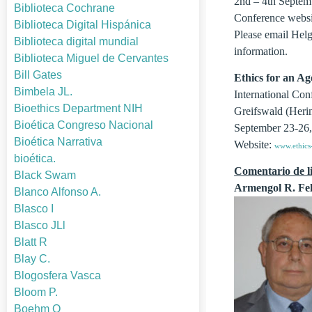
2nd – 4th Septem
Biblioteca Cochrane
Conference webs
Biblioteca Digital Hispánica
Please email Hel
Biblioteca digital mundial
information.
Biblioteca Miguel de Cervantes
Bill Gates
Ethics for an A
Bimbela JL.
International Con
Bioethics Department NIH
Greifswald (Heri
Bioética Congreso Nacional
September 23-26
Bioética Narrativa
Website:
www.ethics
bioética.
Comentario de li
Black Swam
Armengol R. Feli
Blanco Alfonso A.
Blasco I
Blasco JLl
Blatt R
Blay C.
Blogosfera Vasca
Bloom P.
Boehm O