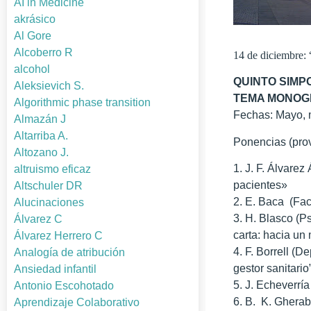
AI in Medicine
akrásico
Al Gore
Alcoberro R
14 de diciembre: 
alcohol
QUINTO SIMPO
Aleksievich S.
TEMA MONOGRÁF
Algorithmic phase transition
Fechas: Mayo, m
Almazán J
Altarriba A.
Ponencias (prov
Altozano J.
1. J. F. Álvarez
altruismo eficaz
pacientes»
Altschuler DR
2. E. Baca (Fac
Alucinaciones
3. H. Blasco (P
Álvarez C
carta: hacia un 
Álvarez Herrero C
4. F. Borrell (
Analogía de atribución
gestor sanitario
Ansiedad infantil
5. J. Echeverrí
Antonio Escohotado
6. B. K. Gherab
Aprendizaje Colaborativo