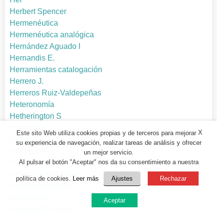
Herbert Spencer
Hermenéutica
Hermenéutica analógica
Hernández Aguado I
Hernandis E.
Herramientas catalogación
Herrero J.
Herreros Ruiz-Valdepeñas
Heteronomía
Hetherington S
heurísticos
X
Este sito Web utiliza cookies propias y de terceros para mejorar
Hibiscus
su experiencia de navegación, realizar tareas de análisis y ofrecer
Hidrógeno
un mejor servicio.
Al pulsar el botón "Aceptar" nos da su consentimiento a nuestra
Hierro Pescador J
Hildegarda de Bigen
política de cookies.
Leer más
Ajustes
Rechazar
Hipermoralización
hipertensión
Aceptar
Hipocondría moral