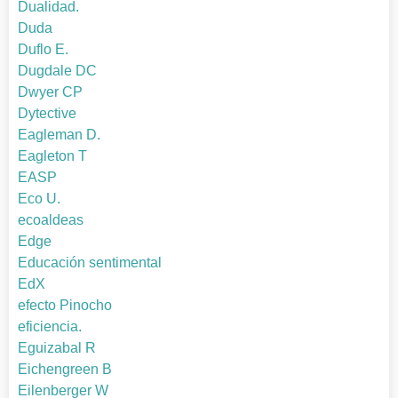
Dualidad.
Duda
Duflo E.
Dugdale DC
Dwyer CP
Dytective
Eagleman D.
Eagleton T
EASP
Eco U.
ecoaldeas
Edge
Educación sentimental
EdX
efecto Pinocho
eficiencia.
Eguizabal R
Eichengreen B
Eilenberger W