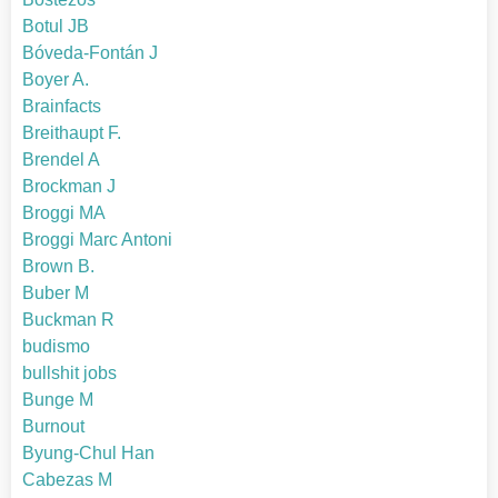
Botul JB
Bóveda-Fontán J
Boyer A.
Brainfacts
Breithaupt F.
Brendel A
Brockman J
Broggi MA
Broggi Marc Antoni
Brown B.
Buber M
Buckman R
budismo
bullshit jobs
Bunge M
Burnout
Byung-Chul Han
Cabezas M