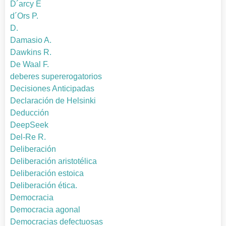
D´arcy E
d´Ors P.
D.
Damasio A.
Dawkins R.
De Waal F.
deberes supererogatorios
Decisiones Anticipadas
Declaración de Helsinki
Deducción
DeepSeek
Del-Re R.
Deliberación
Deliberación aristotélica
Deliberación estoica
Deliberación ética.
Democracia
Democracia agonal
Democracias defectuosas