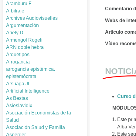
Aramburu F
Comentario de
Arbitraje
Archives Audiovisuelles
Webs de inte
Argumentación
Artículo com
Ariely D.
Armengol Rogeli
Vídeo recom
ARN doble hebra
Arquetipos
Arrogancia
NOTICI
arrogancia epistémica.
epistemócrata
Arsuaga JL
Artificial Intelligence
Curso de
As Bestas
Asieslavidix
MÓDULOS
Asociación Economistas de la
Este pri
Salud
Alba Ver
Asociación Salud y Familia
Este seg
Asperger