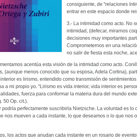
consiguiente, de “relaciones ínt
entrar en este espacio donde rei
3.- La intimidad como acto. No s
intimidad, (defecar, mirarnos coq
decisiones muy importantes part
Comprometernos en una relación,
no salir de fiesta esta noche, ac
omentamos acentúa esta visión de la intimidad como acto. Conill
s, (aunque menos conocido que su esposa, Adela Cortina), part
 interior es lirismo, entendido como transmisión de sentimientos 
na a mi propio yo. “Lirismo es vida interior, vida interior es per
alidades, fuerza para conformar la materia dura del mundo exter
 50 Op. cit.).
or podría perfectamente suscribirla Nietzsche. La voluntad es l
ue nos mueven a cada instante, lo que deseamos o lo que nos o
s, los actos que anudan cada instante en un rosario de evento