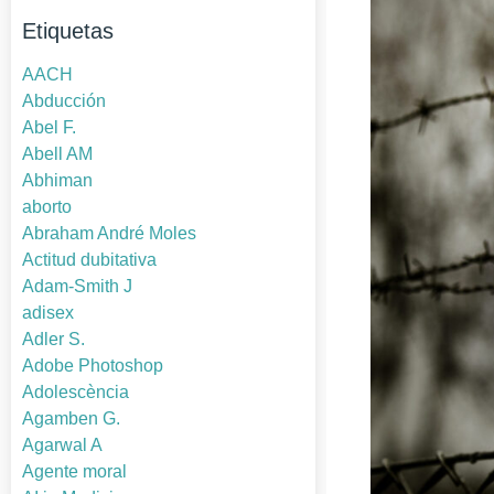
Etiquetas
AACH
Abducción
Abel F.
Abell AM
Abhiman
aborto
Abraham André Moles
Actitud dubitativa
Adam-Smith J
adisex
Adler S.
Adobe Photoshop
Adolescència
Agamben G.
Agarwal A
Agente moral