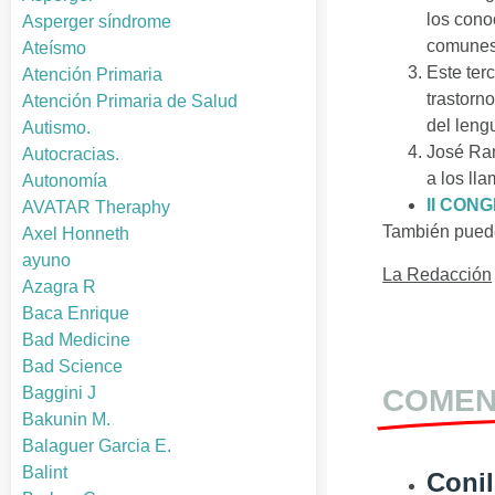
los cono
Asperger síndrome
comunes,
Ateísmo
Este ter
Atención Primaria
trastorn
Atención Primaria de Salud
del leng
Autismo.
José Ram
Autocracias.
a los lla
Autonomía
II CONG
AVATAR Theraphy
También puede
Axel Honneth
ayuno
La Redacción
Azagra R
Baca Enrique
Bad Medicine
Bad Science
Baggini J
COMEN
Bakunin M.
Balaguer Garcia E.
Balint
Conil