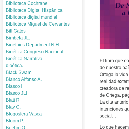
Biblioteca Cochrane
Biblioteca Digital Hispánica
Biblioteca digital mundial
Biblioteca Miguel de Cervantes
Bill Gates
Bimbela JL.
Bioethics Department NIH
Bioética Congreso Nacional
Bioética Narrativa
El libro que c
bioética.
de nuestro paí
Black Swam
Ortega la vida
Blanco Alfonso A.
realidad exter
Blasco I
creadora de re
Blasco JLl
de Ortega, pág.
Blatt R
La cita anteri
Blay C.
intenciones q
Blogosfera Vasca
social…
Bloom P.
Lo que hacemo
Boehm O