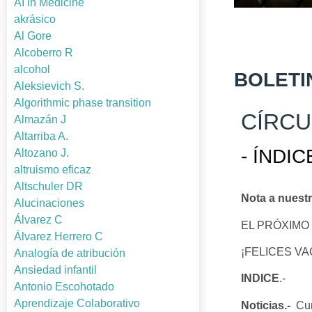
AI in Medicine
akrásico
Al Gore
Alcoberro R
alcohol
BOLETIN
Aleksievich S.
Algorithmic phase transition
CÍRCU
Almazán J
Altarriba A.
- ÍNDIC
Altozano J.
altruismo eficaz
Altschuler DR
Nota a nuestr
Alucinaciones
Álvarez C
EL PRÓXIMO
Álvarez Herrero C
¡FELICES V
Analogía de atribución
Ansiedad infantil
INDICE
.-
Antonio Escohotado
Aprendizaje Colaborativo
Noticias.-
Cur