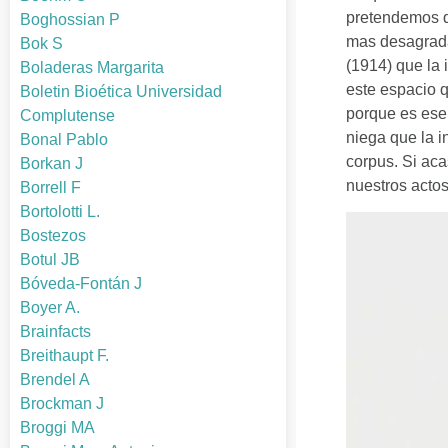
pretendemos q
Boghossian P
mas desagradab
Bok S
(1914) que la 
Boladeras Margarita
este espacio q
Boletin Bioética Universidad
porque es ese
Complutense
niega que la i
Bonal Pablo
corpus. Si ac
Borkan J
nuestros actos
Borrell F
Bortolotti L.
Bostezos
Botul JB
Bóveda-Fontán J
Boyer A.
Brainfacts
Breithaupt F.
Brendel A
Brockman J
Broggi MA