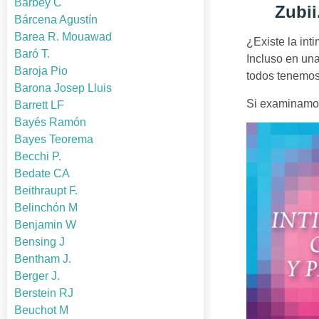
Barbey C
Zubii
Bárcena Agustín
Barea R. Mouawad
¿Existe la int
Baró T.
Incluso en una
Baroja Pio
todos tenemos
Barona Josep Lluis
Si examinamos
Barrett LF
Bayés Ramón
Bayes Teorema
Becchi P.
Bedate CA
Beithraupt F.
Belinchón M
Benjamin W
Bensing J
Bentham J.
Berger J.
Berstein RJ
Beuchot M