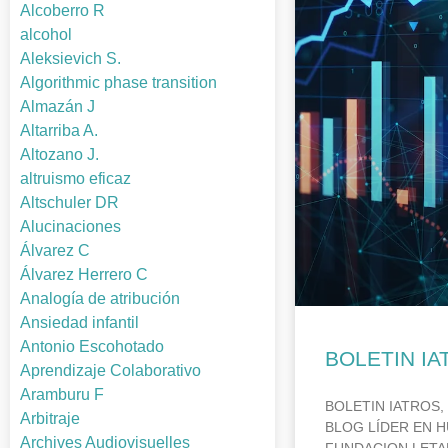
Alcoberro R
alcohol
Aleksievich S.
Algorithmic phase transition
Almazán J
Altarriba A.
Altozano J.
altruismo eficaz
Altschuler DR
Alucinaciones
Álvarez C
Álvarez Herrero C
Analogía de atribución
Ansiedad infantil
Antonio Escohotado
BOLETIN IA
Aprendizaje Colaborativo
Aramburu F
BOLETIN IATROS,
Arbitraje
BLOG LÍDER EN H
Archives Audiovisuelles