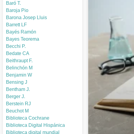
Baró T.
Baroja Pio
Barona Josep Lluis
Barrett LF
Bayés Ramón
Bayes Teorema
Becchi P.
Bedate CA
Beithraupt F.
Belinchón M
Benjamin W
Bensing J
Bentham J.
Berger J.
Berstein RJ
Beuchot M
Biblioteca Cochrane
Biblioteca Digital Hispánica
Biblioteca digital mundial