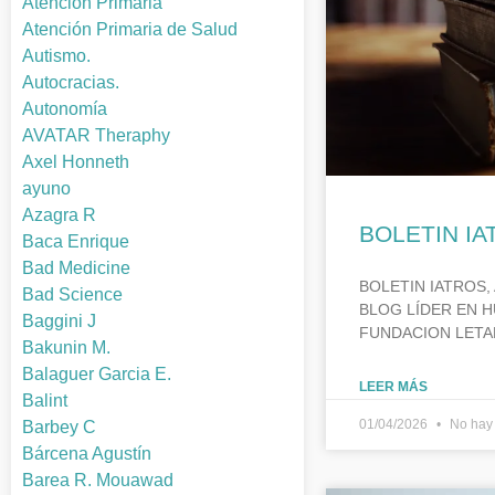
Atención Primaria
Atención Primaria de Salud
Autismo.
Autocracias.
Autonomía
AVATAR Theraphy
Axel Honneth
ayuno
Azagra R
BOLETIN IA
Baca Enrique
Bad Medicine
BOLETIN IATROS, 
Bad Science
BLOG LÍDER EN H
Baggini J
FUNDACION LETA
Bakunin M.
Balaguer Garcia E.
LEER MÁS
Balint
01/04/2026
No hay 
Barbey C
Bárcena Agustín
Barea R. Mouawad