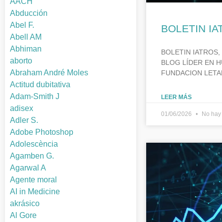
AACH
Abducción
Abel F.
BOLETIN IA
Abell AM
Abhiman
BOLETIN IATROS,
aborto
BLOG LÍDER EN H
Abraham André Moles
FUNDACION LETA
Actitud dubitativa
Adam-Smith J
LEER MÁS
adisex
01/06/2026
No hay 
Adler S.
Adobe Photoshop
Adolescència
Agamben G.
Agarwal A
Agente moral
AI in Medicine
akrásico
Al Gore