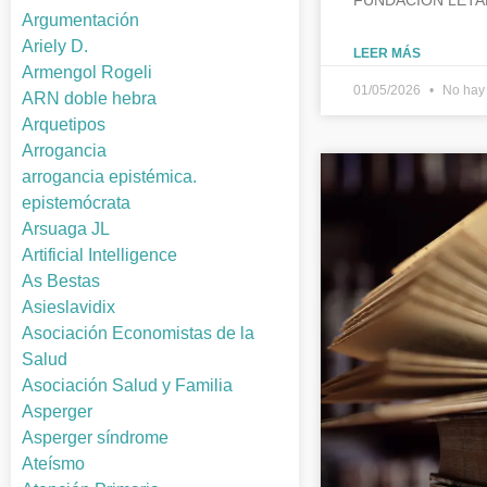
FUNDACION LETA
Argumentación
Ariely D.
LEER MÁS
Armengol Rogeli
01/05/2026
No hay 
ARN doble hebra
Arquetipos
Arrogancia
arrogancia epistémica.
epistemócrata
Arsuaga JL
Artificial Intelligence
As Bestas
Asieslavidix
Asociación Economistas de la
Salud
Asociación Salud y Familia
Asperger
Asperger síndrome
Ateísmo