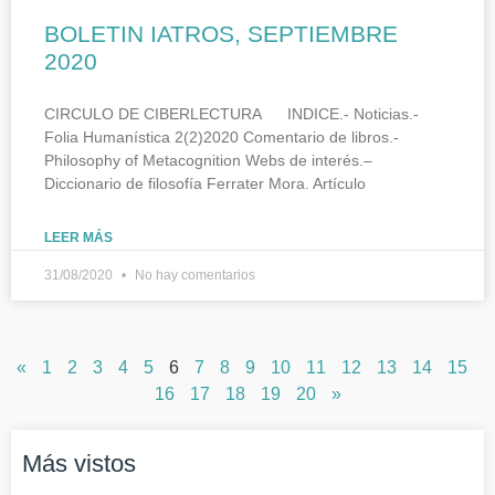
BOLETIN IATROS, SEPTIEMBRE
2020
CIRCULO DE CIBERLECTURA INDICE.- Noticias.-
Folia Humanística 2(2)2020 Comentario de libros.-
Philosophy of Metacognition Webs de interés.–
Diccionario de filosofía Ferrater Mora. Artículo
LEER MÁS
31/08/2020
No hay comentarios
«
1
2
3
4
5
6
7
8
9
10
11
12
13
14
15
16
17
18
19
20
»
Más vistos